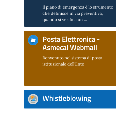
Il piano di emergenza è lo strumento
che definisce in via preventiva,
quando si verifica un ...
Posta Elettronica -
Asmecal Webmail
Benvenuto nel sistema di posta
istituzionale dell'Ente
Whistleblowing