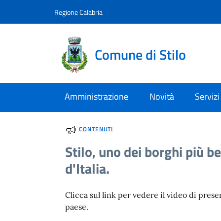
Vai al contenuto
accedi al menu
footer.enter
Regione Calabria
Comune di Stilo
Amministrazione
Novità
Servizi
CONTENUTI
Stilo, uno dei borghi più be
d'Italia.
Clicca sul link per vedere il video di pres
paese.