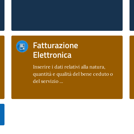
Fatturazione
Elettronica
Inserire i dati relativi alla natura,
quantità e qualità del bene ceduto o
del servizio ...