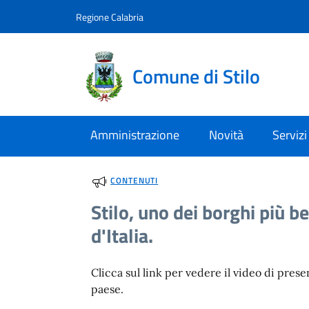
Vai al contenuto
accedi al menu
footer.enter
Regione Calabria
Comune di Stilo
Amministrazione
Novità
Servizi
CONTENUTI
Stilo, uno dei borghi più be
d'Italia.
Clicca sul link per vedere il video di pres
paese.