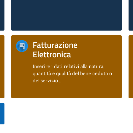
Fatturazione
Elettronica
Inserire i dati relativi alla natura,
quantità e qualità del bene ceduto o
del servizio ...