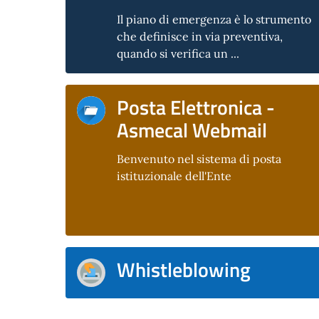
Il piano di emergenza è lo strumento
che definisce in via preventiva,
quando si verifica un ...
Posta Elettronica -
Asmecal Webmail
Benvenuto nel sistema di posta
istituzionale dell'Ente
Whistleblowing