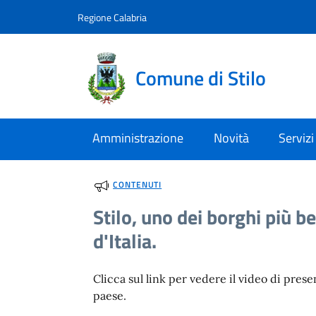
Vai al contenuto
accedi al menu
footer.enter
Regione Calabria
Comune di Stilo
Amministrazione
Novità
Servizi
CONTENUTI
Stilo, uno dei borghi più be
d'Italia.
Clicca sul link per vedere il video di pres
paese.