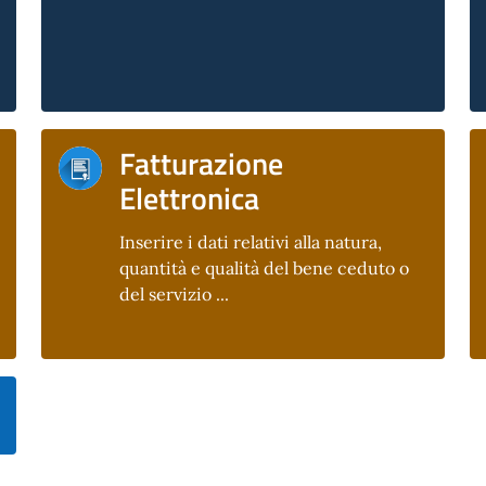
Fatturazione
Elettronica
Inserire i dati relativi alla natura,
quantità e qualità del bene ceduto o
del servizio ...