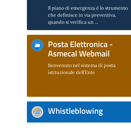
Il piano di emergenza è lo strumento
che definisce in via preventiva,
quando si verifica un ...
Posta Elettronica -
Asmecal Webmail
Benvenuto nel sistema di posta
istituzionale dell'Ente
Whistleblowing