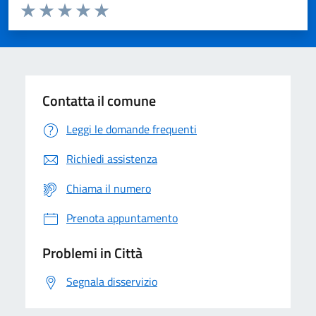
Valuta da 1 a 5 stelle la pagina
Domanda
Valuta 1 stelle su 5
Valuta 2 stelle su 5
Valuta 3 stelle su 5
Valuta 4 stelle su 5
Valuta 5 stelle su 5
Contatta il comune
Leggi le domande frequenti
Richiedi assistenza
Chiama il numero
Prenota appuntamento
Problemi in Città
Segnala disservizio