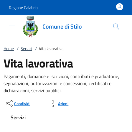
Vai al contenuto
accedi al menu
footer.enter
Regione Calabria
Comune di Stilo
Home
/
Servizi
/
Vita lavorativa
Vita lavorativa
Pagamenti, domande e iscrizioni, contributi e graduatorie,
segnalazioni, autorizzazioni e concessioni, certificati e
dichiarazioni, servizi pubblici.
Condividi
Azioni
Servizi