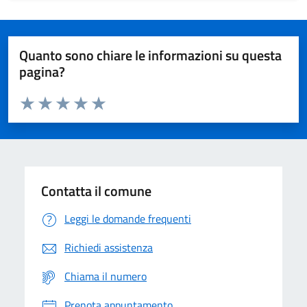
Quanto sono chiare le informazioni su questa
pagina?
Valuta da 1 a 5 stelle la pagina
Domanda
Valuta 1 stelle su 5
Valuta 2 stelle su 5
Valuta 3 stelle su 5
Valuta 4 stelle su 5
Valuta 5 stelle su 5
Contatta il comune
Leggi le domande frequenti
Richiedi assistenza
Chiama il numero
Prenota appuntamento