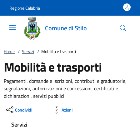
Vai al contenuto
accedi al menu
footer.enter
Regione Calabria
Comune di Stilo
Home
/
Servizi
/
Mobilità e trasporti
Mobilità e trasporti
Pagamenti, domande e iscrizioni, contributi e graduatorie,
segnalazioni, autorizzazioni e concessioni, certificati e
dichiarazioni, servizi pubblici.
Condividi
Azioni
Servizi