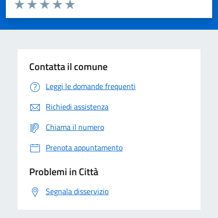
Valuta da 1 a 5 stelle la pagina
Domanda
Valuta 1 stelle su 5
Valuta 2 stelle su 5
Valuta 3 stelle su 5
Valuta 4 stelle su 5
Valuta 5 stelle su 5
Contatta il comune
Leggi le domande frequenti
Richiedi assistenza
Chiama il numero
Prenota appuntamento
Problemi in Città
Segnala disservizio