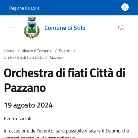
Vai al contenuto
accedi al menu
footer.enter
Regione Calabria
Comune di Stilo
Home
/
Vivere il Comune
/
Eventi
/
Orchestra di fiati Città di Pazzano
Orchestra di fiati Città di
Pazzano
19 agosto 2024
Eventi sociali
In occasione dell'evento, sarà possibile visitare il Duomo che