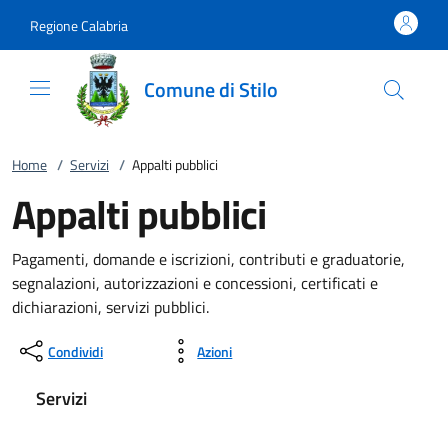
Vai al contenuto
accedi al menu
footer.enter
Regione Calabria
Comune di Stilo
Home
/
Servizi
/
Appalti pubblici
Appalti pubblici
Pagamenti, domande e iscrizioni, contributi e graduatorie,
segnalazioni, autorizzazioni e concessioni, certificati e
dichiarazioni, servizi pubblici.
Condividi
Azioni
Servizi