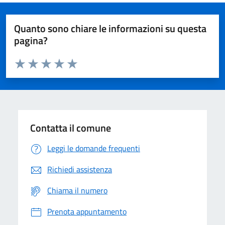
Quanto sono chiare le informazioni su questa
pagina?
Valuta da 1 a 5 stelle la pagina
Domanda
Valuta 1 stelle su 5
Valuta 2 stelle su 5
Valuta 3 stelle su 5
Valuta 4 stelle su 5
Valuta 5 stelle su 5
Contatta il comune
Leggi le domande frequenti
Richiedi assistenza
Chiama il numero
Prenota appuntamento