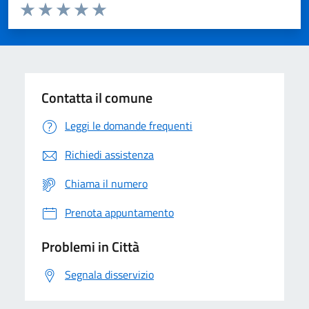
Valuta da 1 a 5 stelle la pagina
Domanda
Valuta 1 stelle su 5
Valuta 2 stelle su 5
Valuta 3 stelle su 5
Valuta 4 stelle su 5
Valuta 5 stelle su 5
Contatta il comune
Leggi le domande frequenti
Richiedi assistenza
Chiama il numero
Prenota appuntamento
Problemi in Città
Segnala disservizio