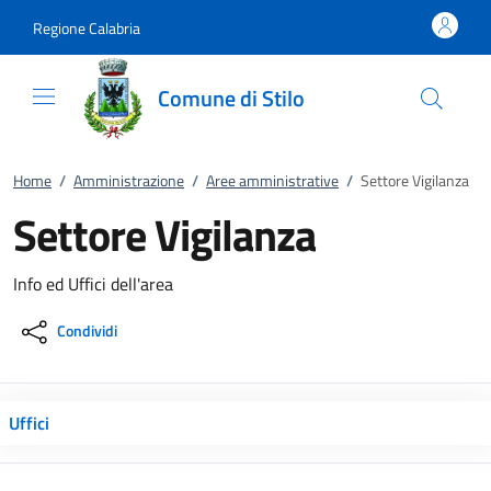
Vai al contenuto
accedi al menu
footer.enter
Regione Calabria
Comune di Stilo
Home
/
Amministrazione
/
Aree amministrative
/
Settore Vigilanza
Settore Vigilanza
Info ed Uffici dell'area
Condividi
Uffici