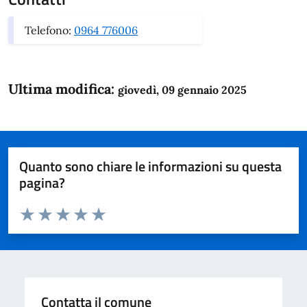
Telefono:
0964 776006
Ultima modifica:
giovedì, 09 gennaio 2025
Quanto sono chiare le informazioni su questa
pagina?
Valuta da 1 a 5 stelle la pagina
Domanda
Valuta 1 stelle su 5
Valuta 2 stelle su 5
Valuta 3 stelle su 5
Valuta 4 stelle su 5
Valuta 5 stelle su 5
Contatta il comune