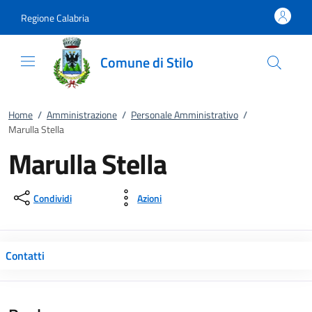
Vai al contenuto
accedi al menu
footer.enter
Regione Calabria
Comune di Stilo
Home
/
Amministrazione
/
Personale Amministrativo
/
Marulla Stella
Marulla Stella
Condividi
Azioni
Contatti