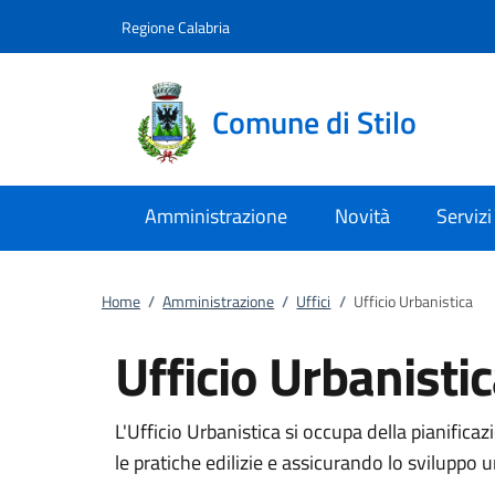
Vai al contenuto
accedi al menu
footer.enter
Regione Calabria
Comune di Stilo
Amministrazione
Novità
Servizi
Home
/
Amministrazione
/
Uffici
/
Ufficio Urbanistica
Ufficio Urbanisti
L'Ufficio Urbanistica si occupa della pianific
le pratiche edilizie e assicurando lo sviluppo 