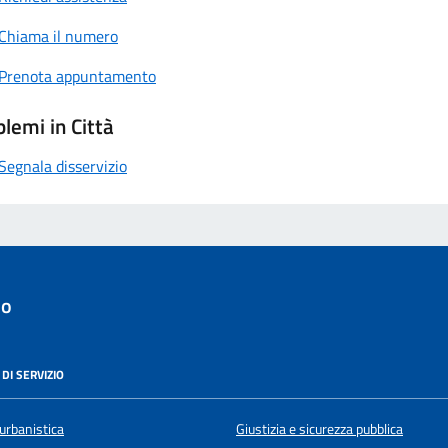
Chiama il numero
Prenota appuntamento
lemi in Città
Segnala disservizio
lo
DI SERVIZIO
urbanistica
Giustizia e sicurezza pubblica