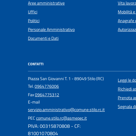
Aree amministrative
Vita lavor
Uffici
Mobilità e
Politici
Anagrafe e
Personale Amministrativo
Autorizzaz
Documenti e Dati
CONTATTI
Piazza San Giovanni T. 1 - 89049 Stilo (RC)
Leggi le 
Tel.
0964776006
Richiedi a
Fax
0964775312
Prenota 
E-mail
Segnala di
servizio.amministrativo@comune.stilo.rc.it
PEC
comune.stilo.rc@asmepec.it
PIVA: 00315870808 - CF:
81001070804